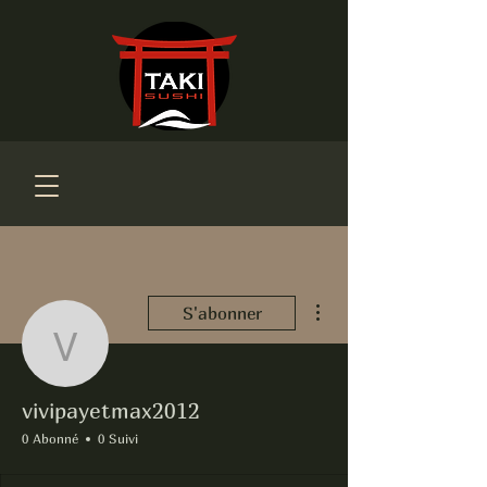
Plus d'actions
S'abonner
vivipayetmax2012
vivipayetmax2012
0 Abonné
0 Suivi