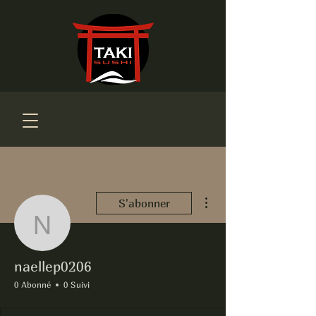
Plus d'actions
S'abonner
naellep0206
naellep0206
0 Abonné
0 Suivi