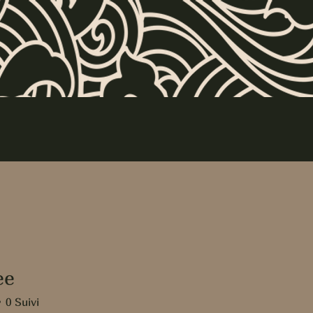
ee
0
Suivi