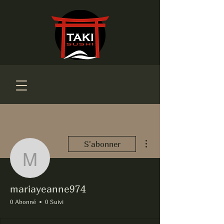
Plus d'actions
S'abonner
mariayeanne974
mariayeanne974
0 Abonné
0 Suivi