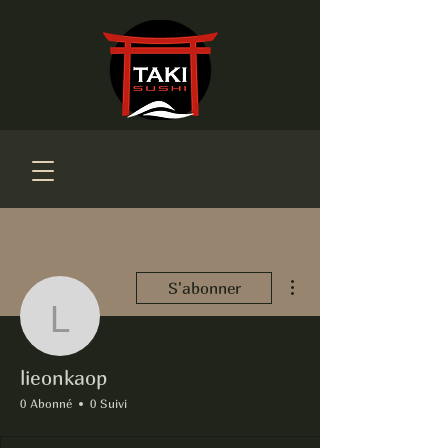
Plus d'actions
S'abonner
lieonkaop
lieonkaop
0 Abonné
0 Suivi