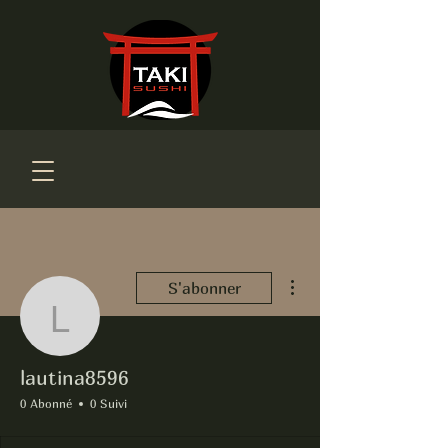
Plus d'actions
S'abonner
lautina8596
lautina8596
0 Abonné
0 Suivi