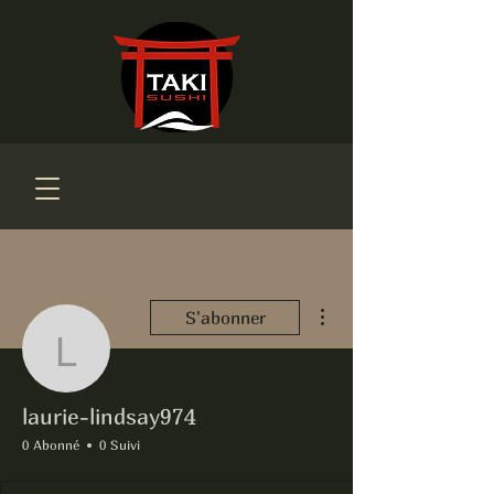
Plus d'actions
S'abonner
laurie-lindsay974
laurie-lindsay974
0 Abonné
0 Suivi