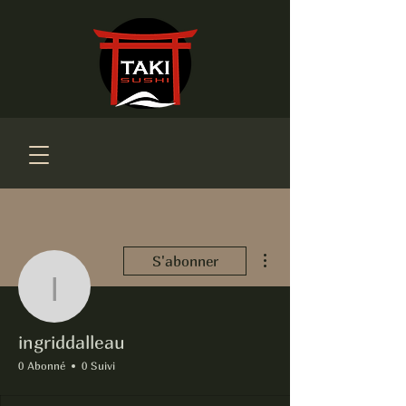
Plus d'actions
S'abonner
ingriddalleau
ingriddalleau
0 Abonné
0 Suivi