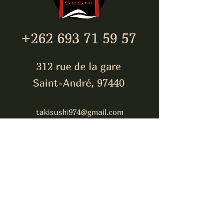
+262 693 71 59 57
312 rue de la gare
Saint-André, 97440
takisushi974@gmail.com
Inscrivez-vous pour être
toujours à jour !
E-mail
S'abonner