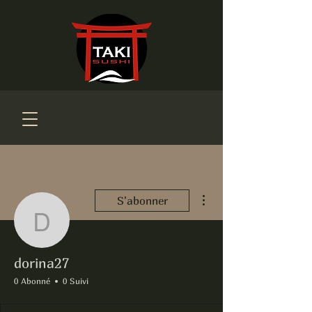
Plus d'actions
S'abonner
dorina27
dorina27
0 Abonné
0 Suivi