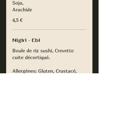
Soja,
Arachide
4,5 €
Nigiri - Ebi
Boule de riz sushi, Crevette
cuite décortiqué.
Allergènes: Gluten, Crustacé,
Soja,
Arachide.
4 €
Nigiri - Tai
Boule de riz sushi, poisson
blanc du jour cru.